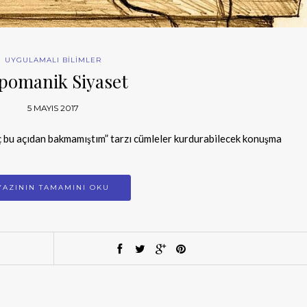
UYGULAMALI BİLİMLER
pomanik Siyaset
5 MAYIS 2017
“Hiç bu açıdan bakmamıştım” tarzı cümleler kurdurabilecek konuşma
YAZININ TAMAMINI OKU