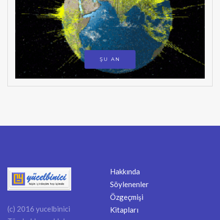
ŞU AN
Hakkında
Söylenenler
Özgeçmişi
(c) 2016 yucelbinici
Kitapları