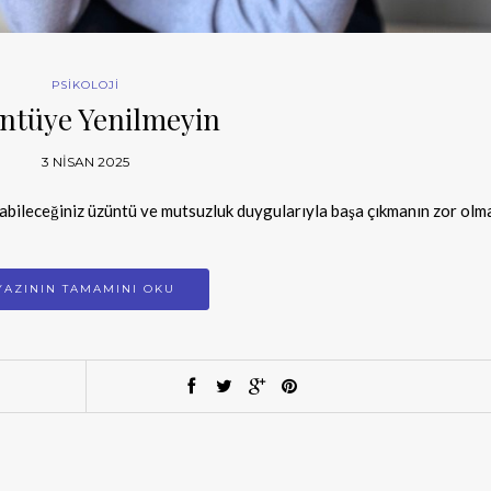
PSİKOLOJİ
ntüye Yenilmeyin
3 NISAN 2025
yabileceğiniz üzüntü ve mutsuzluk duygularıyla başa çıkmanın zor olm
YAZININ TAMAMINI OKU