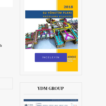
lı
İNCELEYİN
YDM GROUP