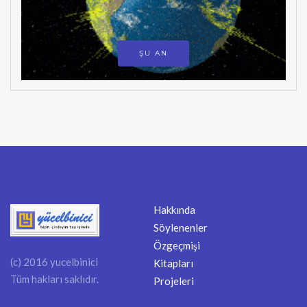
ŞU AN
Hakkında
Söylenenler
Özgeçmişi
(c) 2016 yucelbinici
Kitapları
Tüm hakları saklıdır.
Projeleri