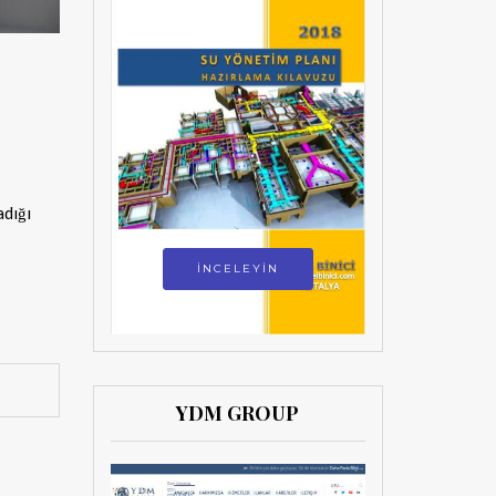
adığı
İNCELEYİN
YDM GROUP