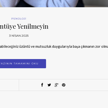
PSİKOLOJİ
ntüye Yenilmeyin
3 NISAN 2025
yabileceğiniz üzüntü ve mutsuzluk duygularıyla başa çıkmanın zor olm
YAZININ TAMAMINI OKU