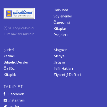
Hakkında
Söylenenler
Özgeçmişi
(c) 2016 yucelbinici
Kitapları
Tüm hakları saklıdır.
Projeleri
Şiirleri
Magazin
Yazıları
Medya
Bilgelik Dersleri
İletişim
Öz Söz
Telif Hakları
Kitaplık
Ziyaretçi Defteri
TAKİP ET
Facebook
İnstagram
twitter