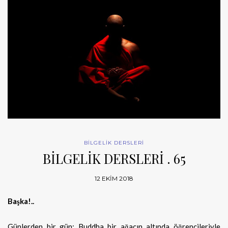
BİLGELİK DERSLERİ
BİLGELİK DERSLERİ . 65
12 EKIM 2018
Başka!..
Günlerden bir gün: Buddha bir ağacın altında öğrencileriyle