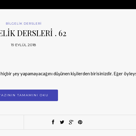
BİLGELİK DERSLERİ
ELİK DERSLERİ . 62
19 EYLÜL 2018
hiçbir şey yapamayacağını düşünen kişilerden birisinizdir. Eğer öyley
YAZININ TAMAMINI OKU