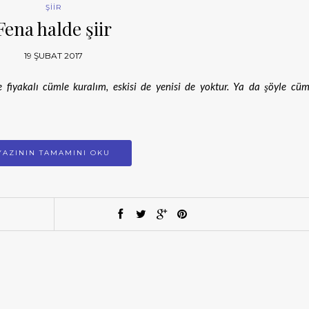
ŞİİR
Fena halde şiir
19 ŞUBAT 2017
e fiyakalı cümle kuralım, eskisi de yenisi de yoktur. Ya da şöyle cüm
YAZININ TAMAMINI OKU