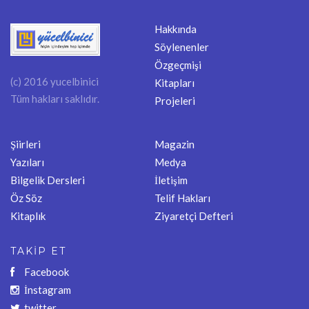
Hakkında
Söylenenler
Özgeçmişi
(c) 2016 yucelbinici
Kitapları
Tüm hakları saklıdır.
Projeleri
Şiirleri
Magazin
Yazıları
Medya
Bilgelik Dersleri
İletişim
Öz Söz
Telif Hakları
Kitaplık
Ziyaretçi Defteri
TAKİP ET
Facebook
İnstagram
twitter