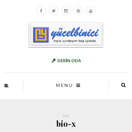
DERİN ODA
MENU
TAG
bio-x