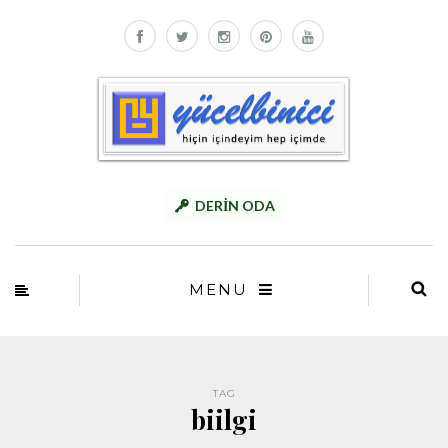
DERİN ODA
MENU
TAG
biilgi