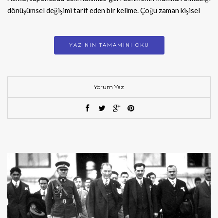
dönüşümsel değişimi tarif eden bir kelime. Çoğu zaman kişisel
YAZININ TAMAMINI OKU
Yorum Yaz