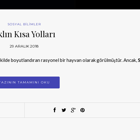
SOSYAL BİLİMLER
klın Kısa Yolları
29 ARALIK 2018
şekilde boyutlandıran rasyonel bir hayvan olarak görülmüştür. Ancak,
S
YAZININ TAMAMINI OKU