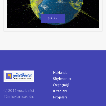
ŞU AN
Hakkında
Söylenenler
Özgeçmişi
(c) 2016 yucelbinici
Kitapları
Tüm hakları saklıdır.
Projeleri