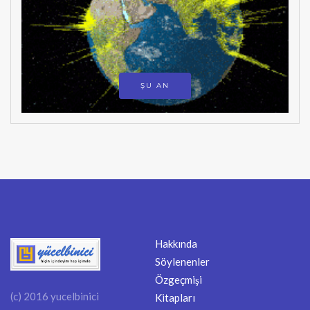
ŞU AN
Hakkında
Söylenenler
Özgeçmişi
(c) 2016 yucelbinici
Kitapları