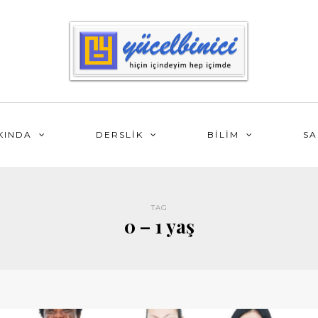
KINDA
DERSLİK
BİLİM
SA
TAG
0 – 1 yaş