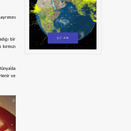
ayrımını
ŞU AN
dığı bir
 kırmızı
 Dünya’da
ylenir ve