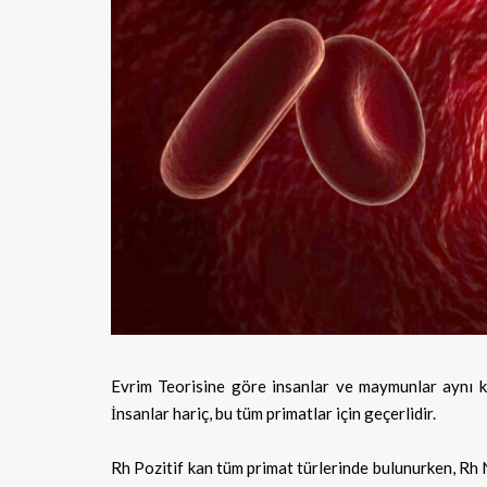
Evrim Teorisine göre insanlar ve maymunlar aynı kök
İnsanlar hariç, bu tüm primatlar için geçerlidir.
Rh Pozitif kan tüm primat türlerinde bulunurken, R