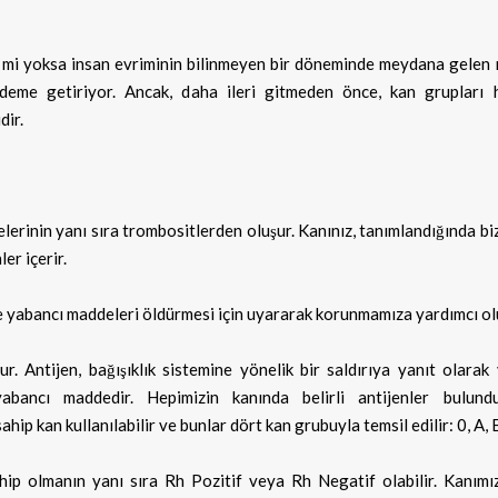
 mi yoksa insan evriminin bilinmeyen bir döneminde meydana gelen 
me getiriyor. Ancak, daha ileri gitmeden önce, kan grupları 
dir.
lerinin yanı sıra trombositlerden oluşur. Kanınız, tanımlandığında bi
er içerir.
ve yabancı maddeleri öldürmesi için uyararak korunmamıza yardımcı ol
ur. Antijen, bağışıklık sistemine yönelik bir saldırıya yanıt olara
bancı maddedir. Hepimizin kanında belirli antijenler bulund
hip kan kullanılabilir ve bunlar dört kan grubuyla temsil edilir: 0, A, 
ahip olmanın yanı sıra Rh Pozitif veya Rh Negatif olabilir. Kanımı