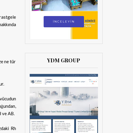
rastgele
İNCELEYİN
hakkında
YDM GROUP
ze ne tür
ur.
k vücudun
uğundan,
B ve AB.
zdaki Rh