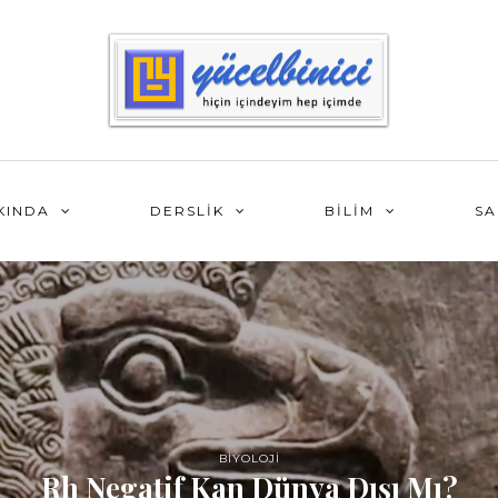
KINDA
DERSLİK
BİLİM
SA
BİYOLOJİ
Rh Negatif Kan Dünya Dışı Mı?