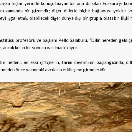
başka hiçbir yerinde konuşulmayan bir ana dil olan Euskara’yı kon
aynı zamanda bir gizemdir; diğer dillerle hiçbir bağlantısı yoktur 
yi işgal etmiş olabilecek diğer dünya dışı bir grupla olası bir ilişki
nstitüsü profesörü ve başkanı Pello Salaburu, “Dilin nereden geldiğ
r, ancak kesin bir sonuca varılmadı” diyor.
ir nedeni, en eski çiftçilerin, tarım devriminin başlangıcında, dil
 etmeden önce yakındaki avcılarla etkileşime girmeleridir.