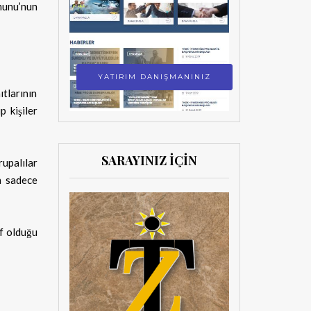
munu’nun
YATIRIM DANIŞMANINIZ
ıtlarının
 kişiler
SARAYINIZ İÇİN
rupalılar
n sadece
f olduğu