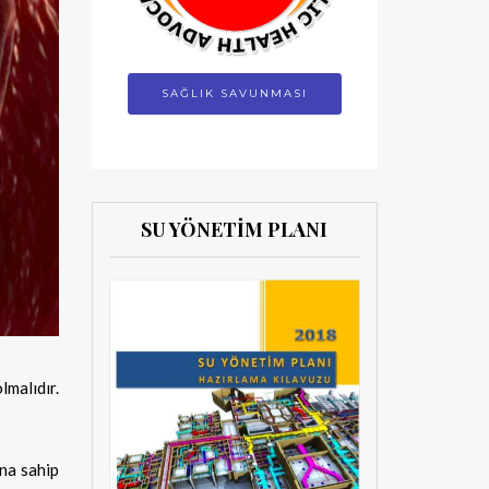
SAĞLIK SAVUNMASI
SU YÖNETİM PLANI
malıdır.
na sahip