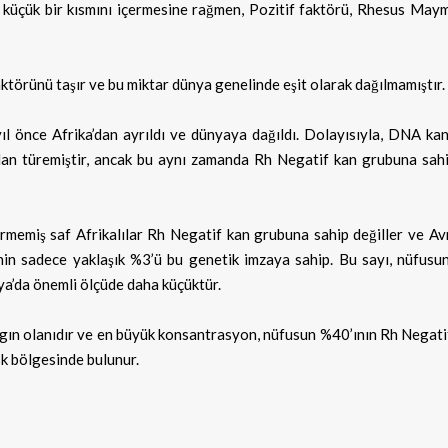
k küçük bir kısmını içermesine rağmen, Pozitif faktörü, Rhesus May
örünü taşır ve bu miktar dünya genelinde eşit olarak dağılmamıştır.
ıl önce Afrika’dan ayrıldı ve dünyaya dağıldı. Dolayısıyla, DNA kan
rdan türemiştir, ancak bu aynı zamanda Rh Negatif kan grubuna sahip
girmemiş saf Afrikalılar Rh Negatif kan grubuna sahip değiller ve Av
rinin sadece yaklaşık %3’ü bu genetik imzaya sahip. Bu sayı, nüfusu
ya’da önemli ölçüde daha küçüktür.
gın olanıdır ve en büyük konsantrasyon, nüfusun %40’ının Rh Negati
k bölgesinde bulunur.