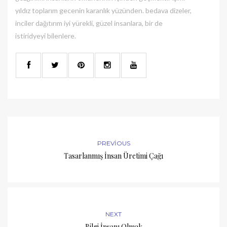
yıldız toplarım gecenin karanlık yüzünden. bedava dizeler,
inciler dağıtırım iyi yürekli, güzel insanlara, bir de
istiridyeyi bilenlere.
PREVIOUS
Tasarlanmış İnsan Üretimi Çağı
NEXT
Bilgi İnsanı Olmak