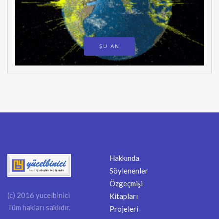
ŞU AN
Hakkında
Söylenenler
Özgeçmişi
(c) 2016 yucelbinici
Kitapları
Tüm hakları saklıdır.
Projeleri