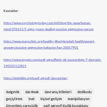
Kaynaklar:
https://www.psychologytoday.com/intl/blog/the-superhuman-
mind/201611/5-signs-youre-dealing-passive-aggressive-person
https://www.mayoclinic.org/healthy-lifestyle/adult-health/expert-
answers/passive-aggressive-behavior/faq-20057901
https://www.mynet.com/pasif-agresiflerin-sik-basvurdugu-7-davranis-
190101122821
https://sinirbilim.org/pasif-agresif-davranislar/
dalgınlık
darılmak
davranış bilimleri
dedikodu
geçiştirme
inat
kişisel gelişim
manipülasyon
öğrenilmiş çaresizlik
paif agresif kişilik bozukluğu