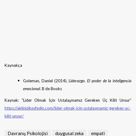
Kaynakça
Goleman, Daniel (2014).
Liderazgo. El poder de la inteligencia
emocional
. B de Books
Kaynak: “Lider Olmak İçin Ustalaşmamız Gereken Üç Kilit Unsur”
https://aklinizikesfedin.com/lider-olmak-icin-ustalasmamiz-gereken-uc-
kilit-unsur/
Davranış Psikolojisi
duygusal zeka
empati