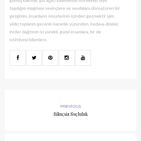
gümüş kakmalı, gül ağacı kalemimde mürekkep diye
taşıdığım magmayı sevinçlere ve sevdalara dönüştüren bir
gezginim. insanların ömürlerinin içinden geçmektir işim.
yıldız toplarım gecenin karanlık yüzünden. bedava dizeler,
inciler dağıtırım iyi yürekli, güzel insanlara, bir de
istiridyeyi bilenlere.
PREVIOUS
Bilinçsiz Suçluluk