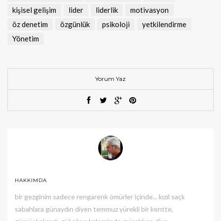
kişisel gelişim
lider
liderlik
motivasyon
öz denetim
özgünlük
psikoloji
yetkilendirme
Yönetim
Yorum Yaz
HAKKIMDA
bir gezginim sadece rengarenk ömürler içinde... kızıl saçlı
sabahlara günaydın diyen temmuz yürekli bir kentte,