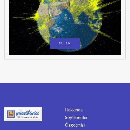
ŞU AN
Hakkında
Söylenenler
Özgeçmişi