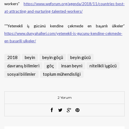
workers”
https://www.weforum.org/agenda/2018/11/countries-best-
at-attracting-and-nurturing-talented-workers/
““Yetenekli iş gücünü kendine çekmede en başarılı ülkeler”
https://www.dunyahalleri.com/yetenekli-is-gucunu-kendine-cekmede-
en-basarili-ulkeler/
2018
beyin
beyin göçü
beyin gücü
davranış bilimleri
göç
insan beyni
nitelikli işgücü
sosyal biilimler
toplum mühendisliği
2 Yorum