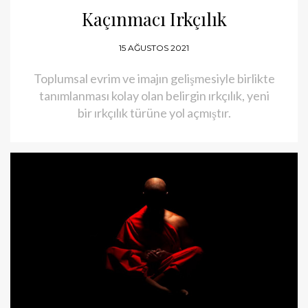
Kaçınmacı Irkçılık
15 AĞUSTOS 2021
Toplumsal evrim ve imajın gelişmesiyle birlikte
tanımlanması kolay olan belirgin ırkçılık, yeni
bir ırkçılık türüne yol açmıştır.