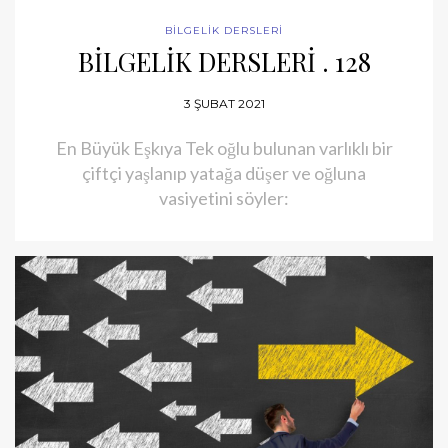
BİLGELİK DERSLERİ
BİLGELİK DERSLERİ . 128
3 ŞUBAT 2021
En Büyük Eşkıya Tek oğlu bulunan varlıklı bir
çiftçi yaşlanıp yatağa düşer ve oğluna
vasiyetini söyler: